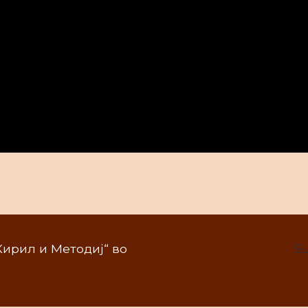
„Кирил и Методиј“ во
Su