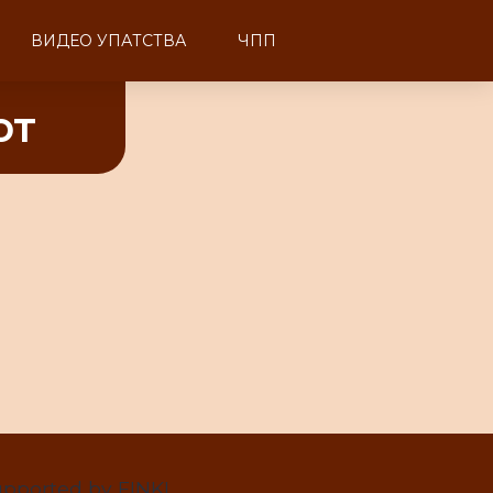
ВИДЕО УПАТСТВА
ЧПП
от
pported by FINKI