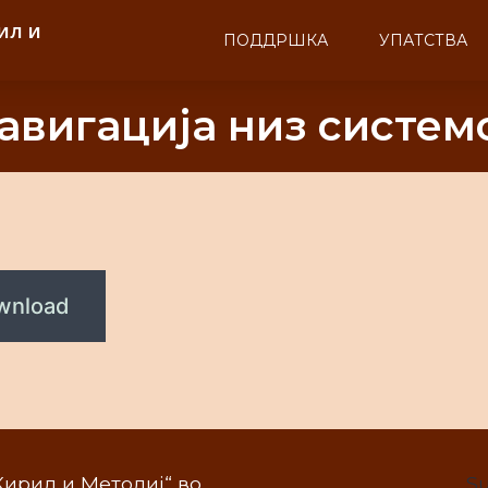
ил и
ПОДДРШКА
УПАТСТВА
авигација низ систем
wnload
„Кирил и Методиј“ во
Su