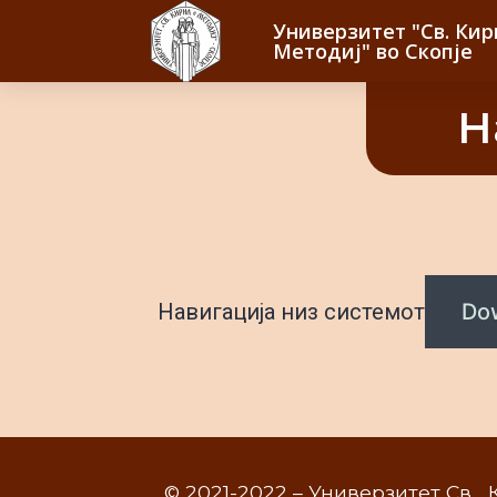
Универзитет "Св. Кир
Методиј" во Скопје
Н
Навигација низ системот
Do
© 2021-2022 – Универзитет Св. 