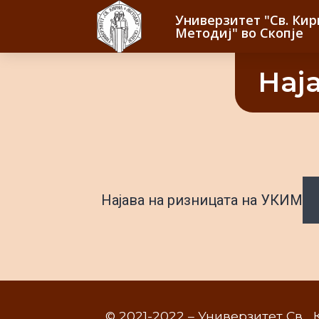
Универзитет "Св. Кир
Методиј" во Скопје
Нај
Најава на ризницата на УКИМ
© 2021-2022 – Универзитет Св. 