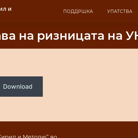
ил и
ПОДДРШКА
УПАТСТВА
ава на ризницата на 
Download
„Кирил и Методиј“ во
Su