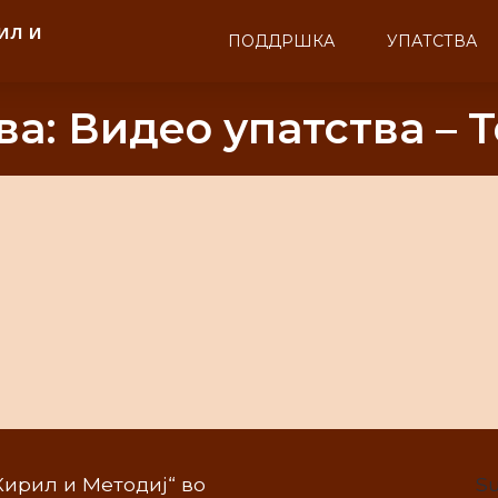
ил и
ПОДДРШКА
УПАТСТВА
ва: Видео упатства – 
„Кирил и Методиј“ во
Su