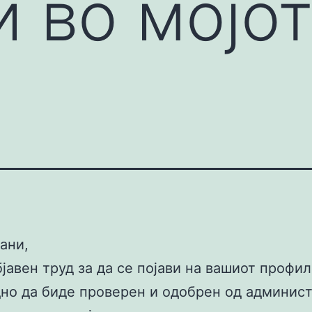
и во мојо
л
ани,
бјавен труд за да се појави на вашиот профи
но да биде проверен и одобрен од админис