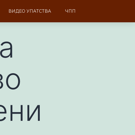
ВИДЕО УПАТСТВА
ЧПП
а
во
ени