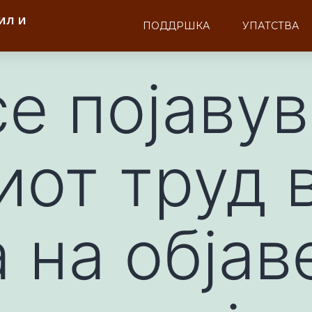
ил и
ПОДДРШКА
УПАТСТВА
е појавув
иот труд 
 на објав