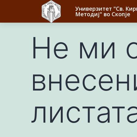
Универзитет "Св. Кир
Методиј" во Скопје
Не ми с
внесен
листата