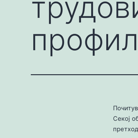
трудов
профи
Почитув
Секој о
претход