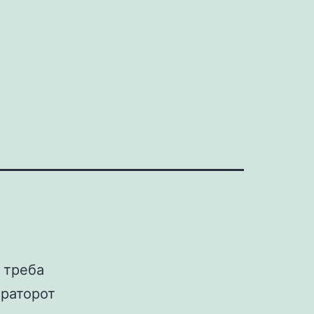
т
л треба
траторот